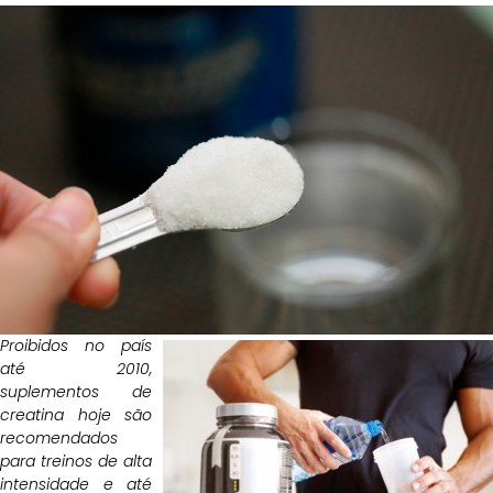
Proibidos no país
até 2010,
suplementos de
creatina hoje são
recomendados
para treinos de alta
intensidade e até