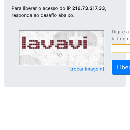
Para liberar o acesso
do IP
216.73.217.33
,
responda ao desafio abaixo.
Digite 
lado no
[trocar imagem]