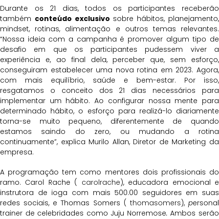
Durante os 21 dias, todos os participantes receberão
também
conteúdo exclusivo
sobre hábitos, planejamento,
mindset, rotinas, alimentação e outros temas relevantes.
“Nossa ideia com a campanha é promover algum tipo de
desafio em que os participantes pudessem viver a
experiência e, ao final dela, perceber que, sem esforço,
conseguiram estabelecer uma nova rotina em 2023. Agora,
com mais equilíbrio, saúde e bem-estar. Por isso,
resgatamos o conceito dos 21 dias necessários para
implementar um hábito. Ao configurar nossa mente para
determinado hábito, o esforço para realizá-lo diariamente
torna-se muito pequeno, diferentemente de quando
estamos saindo do zero, ou mudando a rotina
continuamente”, explica Murilo Allan, Diretor de Marketing da
empresa.
A programação tem como mentores dois profissionais do
ramo. Carol Rache (
carolrache
), educadora emocional 
instrutora de ioga com mais 500.00 seguidores em suas
redes sociais, e Thomas Somers (
thomasomers
),
p
ersona
trainer de celebridades como Juju Norremose
.
Ambos serã