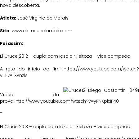
nova descoberta.
Atleta:
José Virginio de Morais.
Site:
www.elcrucecolumbia.com
Foi assim:
El Cruce 2012 – dupla com Iazaldir Feitoza – vice campeão
A rota do início ao fim: https://
www.youtube.com/watch?
v=F7AliXPnzls
Vídeo da
prova:
http://www.youtube.com/watch?v=yPNXpix1F40
*
El Cruce 2013 – dupla com Iazaldir Feitoza – vice campeão