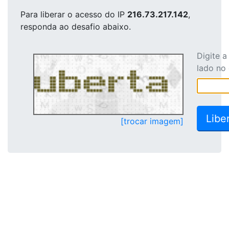
Para liberar o acesso
do IP
216.73.217.142
,
responda ao desafio abaixo.
Digite 
lado no
[trocar imagem]