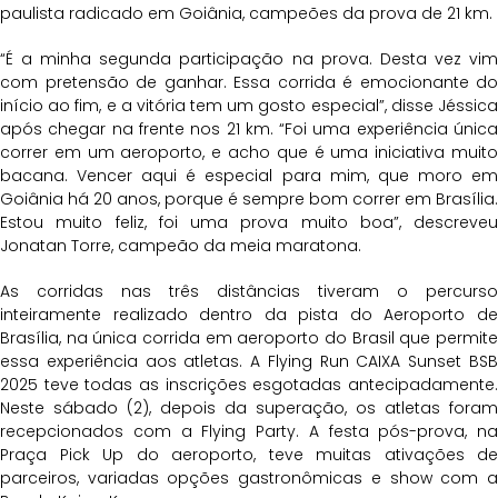
paulista radicado em Goiânia, campeões da prova de 21 km.
“É a minha segunda participação na prova. Desta vez vim
com pretensão de ganhar. Essa corrida é emocionante do
início ao fim, e a vitória tem um gosto especial”, disse Jéssica
após chegar na frente nos 21 km. “Foi uma experiência única
correr em um aeroporto, e acho que é uma iniciativa muito
bacana. Vencer aqui é especial para mim, que moro em
Goiânia há 20 anos, porque é sempre bom correr em Brasília.
Estou muito feliz, foi uma prova muito boa”, descreveu
Jonatan Torre, campeão da meia maratona.
As corridas nas três distâncias tiveram o percurso
inteiramente realizado dentro da pista do Aeroporto de
Brasília, na única corrida em aeroporto do Brasil que permite
essa experiência aos atletas. A Flying Run CAIXA Sunset BSB
2025 teve todas as inscrições esgotadas antecipadamente.
Neste sábado (2), depois da superação, os atletas foram
recepcionados com a Flying Party. A festa pós-prova, na
Praça Pick Up do aeroporto, teve muitas ativações de
parceiros, variadas opções gastronômicas e show com a