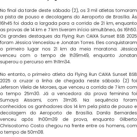
No final da tarde deste sábado (2), os 3 mil atletas tomaram
a pista de pouso e decolagens do Aeroporto de Brasília. Às
16h45 foi dada a largada para a corrida de 21 km, enquanto
as provas de 14 km e 7 km tiveram início simultâneo, às 16h50.
Os grandes destaques da Flying Run CAIXA Sunset BSB 2025
foram Jéssica Venceslau e Jonatan Torres. Eles conquistaram
o primeiro lugar nos 21 km da meia maratona. Jéssica
venceu com o tempo de 1h39m49, enquanto Jonatan
superou o percurso em 1h11m34.
No entanto, o primeiro atleta da Flying Run CAIXA Sunset BSB
2025 a cruzar a linha de chegada neste sábado (2) foi
Jeferson Vilela de Moraes, que venceu a corrida de 7 km com
o tempo 25m30. Já a vencedora da prova feminina foi
Sumaya Aissami, com 31m36. Na sequência foram
conhecidos os ganhadores dos 14 km pela pista de pouso e
decolagem do Aeroporto de Brasília. Danila Bernardes
venceu após 1h00m39 de prova, enquanto Gilberto
Chrisostomo Costa chegou na frente entre os homens, com
o tempo de 50m08.