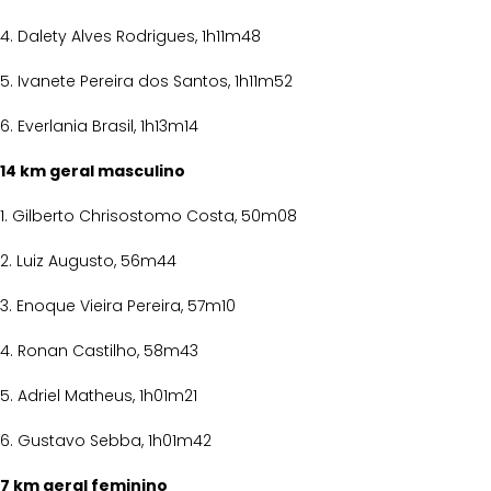
4. Dalety Alves Rodrigues, 1h11m48
5. Ivanete Pereira dos Santos, 1h11m52
6. Everlania Brasil, 1h13m14
14 km geral masculino
1. Gilberto Chrisostomo Costa, 50m08
2. Luiz Augusto, 56m44
3. Enoque Vieira Pereira, 57m10
4. Ronan Castilho, 58m43
5. Adriel Matheus, 1h01m21
6. Gustavo Sebba, 1h01m42
7 km geral feminino