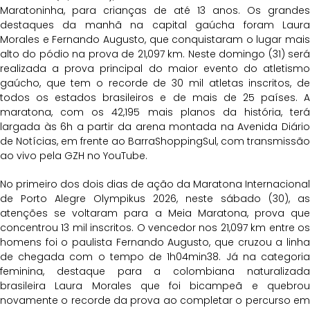
Maratoninha, para crianças de até 13 anos. Os grandes
destaques da manhã na capital gaúcha foram Laura
Morales e Fernando Augusto, que conquistaram o lugar mais
alto do pódio na prova de 21,097 km. Neste domingo (31) será
realizada a prova principal do maior evento do atletismo
gaúcho, que tem o recorde de 30 mil atletas inscritos, de
todos os estados brasileiros e de mais de 25 países. A
maratona, com os 42,195 mais planos da história, terá
largada às 6h a partir da arena montada na Avenida Diário
de Notícias, em frente ao BarraShoppingSul, com transmissão
ao vivo pela GZH no YouTube.
No primeiro dos dois dias de ação da Maratona Internacional
de Porto Alegre Olympikus 2026, neste sábado (30), as
atenções se voltaram para a Meia Maratona, prova que
concentrou 13 mil inscritos. O vencedor nos 21,097 km entre os
homens foi o paulista Fernando Augusto, que cruzou a linha
de chegada com o tempo de 1h04min38. Já na categoria
feminina, destaque para a colombiana naturalizada
brasileira Laura Morales que foi bicampeã e quebrou
novamente o recorde da prova ao completar o percurso em