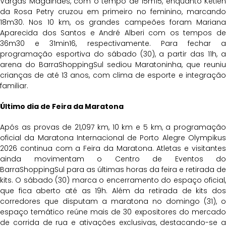
Vargas Magalhães, com o tempo de 15m15, enquanto Ketlen
da Rosa Petry cruzou em primeiro no feminino, marcando
18m30. Nos 10 km, os grandes campeões foram Mariana
Aparecida dos Santos e André Alberi com os tempos de
36m30 e 31min16, respectivamente. Para fechar a
programação esportiva do sábado (30), a partir das 11h, a
arena do BarraShoppingSul sediou Maratoninha, que reuniu
crianças de até 13 anos, com clima de esporte e integração
familiar.
Último dia de Feira da Maratona
Após as provas de 21,097 km, 10 km e 5 km, a programação
oficial da Maratona Internacional de Porto Alegre Olympikus
2026 continua com a Feira da Maratona. Atletas e visitantes
ainda movimentam o Centro de Eventos do
BarraShoppingSul para as últimas horas da feira e retirada de
kits. O sábado (30) marca o encerramento do espaço oficial,
que fica aberto até as 19h. Além da retirada de kits dos
corredores que disputam a maratona no domingo (31), o
espaço temático reúne mais de 30 expositores do mercado
de corrida de rua e ativações exclusivas, destacando-se a