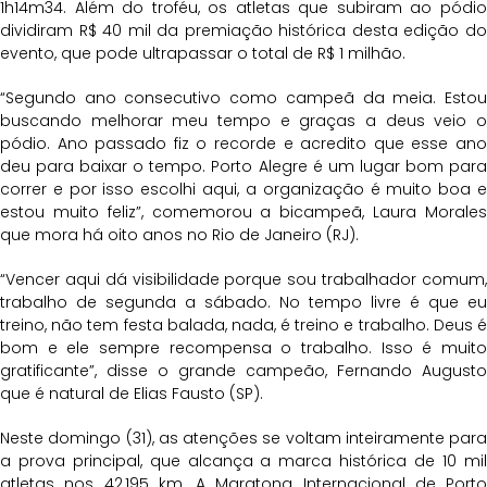
1h14m34. Além do troféu, os atletas que subiram ao pódio
dividiram R$ 40 mil da premiação histórica desta edição do
evento, que pode ultrapassar o total de R$ 1 milhão.
“Segundo ano consecutivo como campeã da meia. Estou
buscando melhorar meu tempo e graças a deus veio o
pódio. Ano passado fiz o recorde e acredito que esse ano
deu para baixar o tempo. Porto Alegre é um lugar bom para
correr e por isso escolhi aqui, a organização é muito boa e
estou muito feliz”, comemorou a bicampeã, Laura Morales
que mora há oito anos no Rio de Janeiro (RJ).
“Vencer aqui dá visibilidade porque sou trabalhador comum,
trabalho de segunda a sábado. No tempo livre é que eu
treino, não tem festa balada, nada, é treino e trabalho. Deus é
bom e ele sempre recompensa o trabalho. Isso é muito
gratificante”, disse o grande campeão, Fernando Augusto
que é natural de Elias Fausto (SP).
Neste domingo (31), as atenções se voltam inteiramente para
a prova principal, que alcança a marca histórica de 10 mil
atletas nos 42,195 km. A Maratona Internacional de Porto