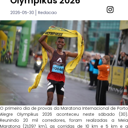
Olympikus 2026
2026-05-30
Redacao
O primeiro dia de provas da Maratona Internacional de Porto
Alegre Olympikus 2026 aconteceu neste sábado (30).
Reunindo 20 mil corredores, foram realizadas a Meia
Maratona (21,097 km), as corridas de 10 km e 5 km e a