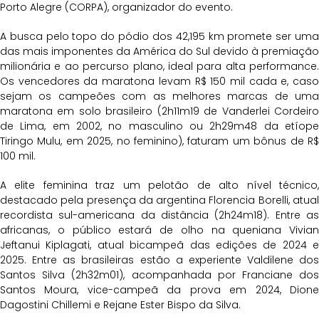
Porto Alegre (CORPA), organizador do evento.
A busca pelo topo do pódio dos 42,195 km promete ser uma
das mais imponentes da América do Sul devido à premiação
milionária e ao percurso plano, ideal para alta performance.
Os vencedores da maratona levam R$ 150 mil cada e, caso
sejam os campeões com as melhores marcas de uma
maratona em solo brasileiro (2h11m19 de Vanderlei Cordeiro
de Lima, em 2002, no masculino ou 2h29m48 da etíope
Tiringo Mulu, em 2025, no feminino), faturam um bônus de R$
100 mil.
A elite feminina traz um pelotão de alto nível técnico,
destacado pela presença da argentina Florencia Borelli, atual
recordista sul-americana da distância (2h24m18). Entre as
africanas, o público estará de olho na queniana Vivian
Jeftanui Kiplagati, atual bicampeã das edições de 2024 e
2025. Entre as brasileiras estão a experiente Valdilene dos
Santos Silva (2h32m01), acompanhada por Franciane dos
Santos Moura, vice-campeã da prova em 2024, Dione
Dagostini Chillemi e Rejane Ester Bispo da Silva.