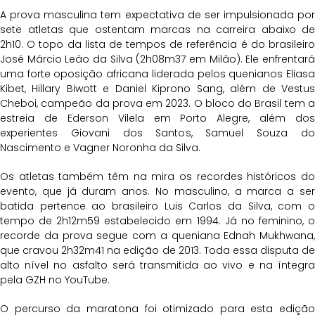
A prova masculina tem expectativa de ser impulsionada por
sete atletas que ostentam marcas na carreira abaixo de
2h10. O topo da lista de tempos de referência é do brasileiro
José Márcio Leão da Silva (2h08m37 em Milão). Ele enfrentará
uma forte oposição africana liderada pelos quenianos Eliasa
Kibet, Hillary Biwott e Daniel Kiprono Sang, além de Vestus
Cheboi, campeão da prova em 2023. O bloco do Brasil tem a
estreia de Ederson Vilela em Porto Alegre, além dos
experientes Giovani dos Santos, Samuel Souza do
Nascimento e Vagner Noronha da Silva.
Os atletas também têm na mira os recordes históricos do
evento, que já duram anos. No masculino, a marca a ser
batida pertence ao brasileiro Luis Carlos da Silva, com o
tempo de 2h12m59 estabelecido em 1994. Já no feminino, o
recorde da prova segue com a queniana Ednah Mukhwana,
que cravou 2h32m41 na edição de 2013. Toda essa disputa de
alto nível no asfalto será transmitida ao vivo e na íntegra
pela GZH no YouTube.
O percurso da maratona foi otimizado para esta edição