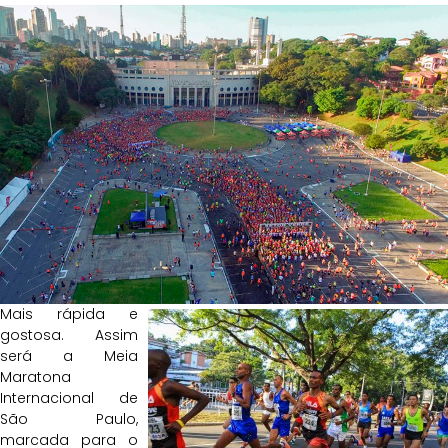
Mais rápida e
gostosa. Assim
será a Meia
Maratona
Internacional de
São Paulo,
marcada para o