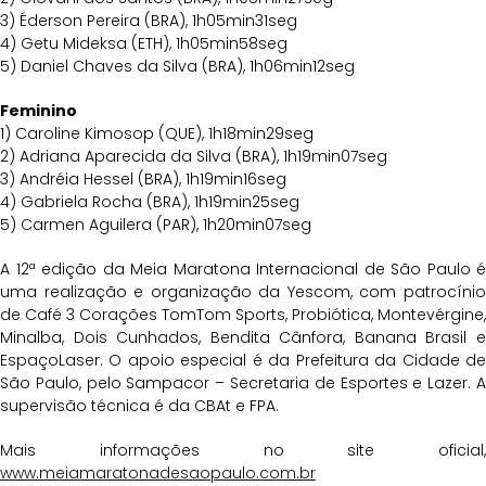
3) Éderson Pereira (BRA), 1h05min31seg
4) Getu Mideksa (ETH), 1h05min58seg
5) Daniel Chaves da Silva (BRA), 1h06min12seg
Feminino
1) Caroline Kimosop (QUE), 1h18min29seg
2) Adriana Aparecida da Silva (BRA), 1h19min07seg
3) Andréia Hessel (BRA), 1h19min16seg
4) Gabriela Rocha (BRA), 1h19min25seg
5) Carmen Aguilera (PAR), 1h20min07seg
A 12ª edição da Meia Maratona Internacional de São Paulo é
uma realização e organização da Yescom, com patrocínio
de Café 3 Corações TomTom Sports, Probiótica, Montevérgine,
Minalba, Dois Cunhados, Bendita Cânfora, Banana Brasil e
EspaçoLaser. O apoio especial é da Prefeitura da Cidade de
São Paulo, pelo Sampacor – Secretaria de Esportes e Lazer. A
supervisão técnica é da CBAt e FPA.
Mais informações no site oficial,
www.meiamaratonadesaopaulo.com.br