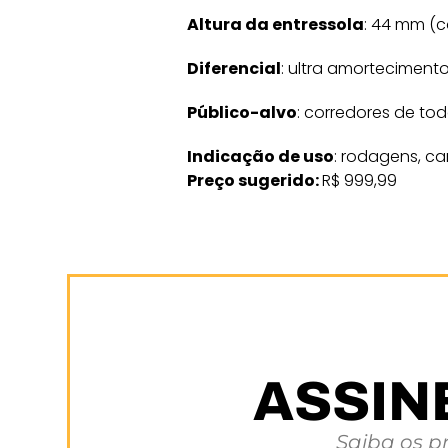
Altura da entressola
: 44 mm (c
Diferencial
: ultra amorteciment
Público-alvo
: corredores de tod
Indicação de uso
: rodagens, ca
Preço sugerido:
R$ 999,99
ASSIN
Saiba os p