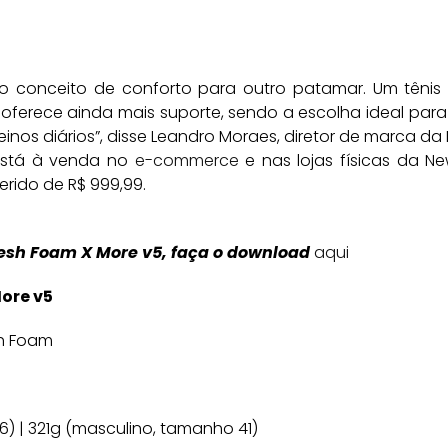
o conceito de conforto para outro patamar. Um tênis
oferece ainda mais suporte, sendo a escolha ideal pa
nos diários”, disse Leandro Moraes, diretor de marca da
está à venda no
e-commerce
e nas lojas físicas da N
rido de R$ 999,99.
esh Foam X More v5, faça o download
aqui
More v5
sh Foam
6) | 321g (masculino, tamanho 41)