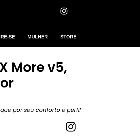
IRE-SE
MULHER
STORE
X More v5,
or
que por seu conforto e perfil