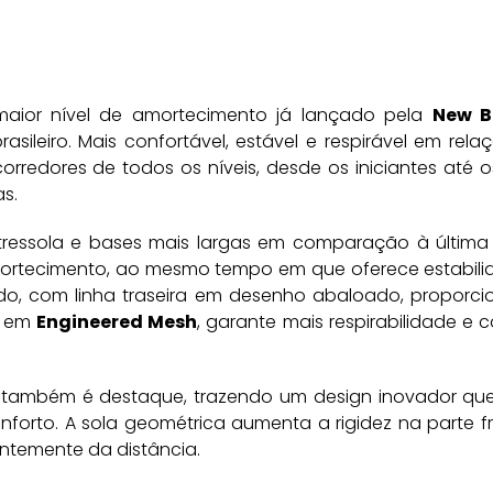
aior nível de amortecimento já lançado pela
New B
leiro. Mais confortável, estável e respirável em rela
corredores de todos os níveis, desde os iniciantes até
s.
ressola e bases mais largas em comparação à última 
ortecimento, ao mesmo tempo em que oferece estabili
çado, com linha traseira em desenho abaloado, proporc
o em
Engineered Mesh
, garante mais respirabilidade e 
 também é destaque, trazendo um design inovador que
forto. A sola geométrica aumenta a rigidez na parte f
ntemente da distância.