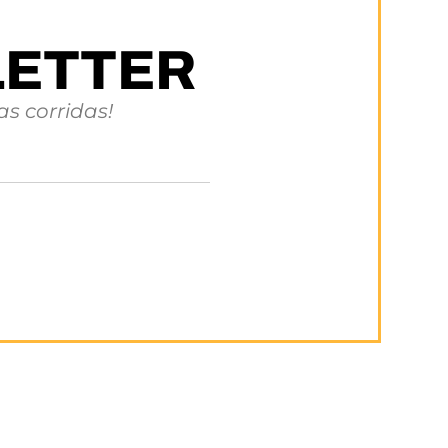
LETTER
s corridas!