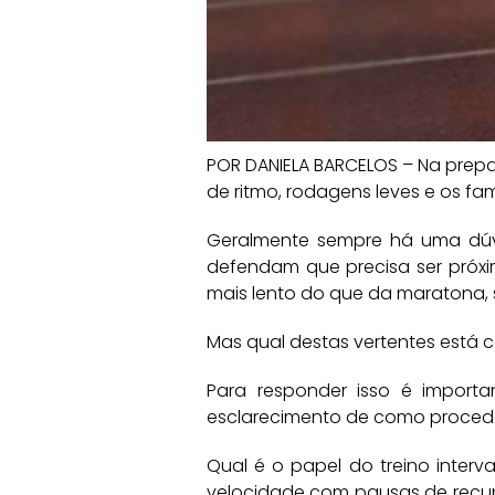
POR DANIELA BARCELOS – Na prepa
de ritmo, rodagens leves e os fa
Geralmente sempre há uma dúvi
defendam que precisa ser próx
mais lento do que da maratona, 
Mas qual destas vertentes está c
Para responder isso é import
esclarecimento de como procede
Qual é o papel do treino interv
velocidade com pausas de recup