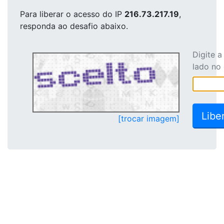
Para liberar o acesso
do IP
216.73.217.19
,
responda ao desafio abaixo.
Digite 
lado no
[trocar imagem]