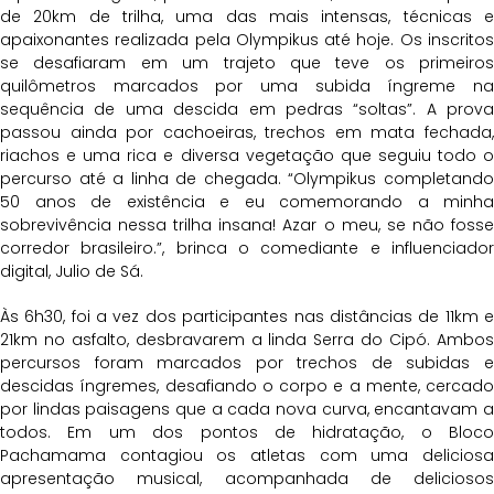
de 20km de trilha, uma das mais intensas, técnicas e
apaixonantes realizada pela Olympikus até hoje. Os inscritos
se desafiaram em um trajeto que teve os primeiros
quilômetros marcados por uma subida íngreme na
sequência de uma descida em pedras “soltas”. A prova
passou ainda por cachoeiras, trechos em mata fechada,
riachos e uma rica e diversa vegetação que seguiu todo o
percurso até a linha de chegada. “Olympikus completando
50 anos de existência e eu comemorando a minha
sobrevivência nessa trilha insana! Azar o meu, se não fosse
corredor brasileiro.”, brinca o comediante e influenciador
digital, Julio de Sá.
Às 6h30, foi a vez dos participantes nas distâncias de 11km e
21km no asfalto, desbravarem a linda Serra do Cipó. Ambos
percursos foram marcados por trechos de subidas e
descidas íngremes, desafiando o corpo e a mente, cercado
por lindas paisagens que a cada nova curva, encantavam a
todos. Em um dos pontos de hidratação, o Bloco
Pachamama contagiou os atletas com uma deliciosa
apresentação musical, acompanhada de deliciosos