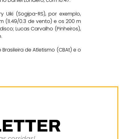
ino Daniel Londero, com 10.47.
 Uiki (Sogipa-RS), por exemplo,
m (11.49/0.3 de vento) e os 200 m
isco; Lucas Carvalho (Pinheiros),
.
rasileira de Atletismo (CBAt) e o
LETTER
s corridas!