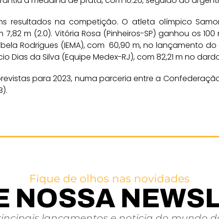
garantiu a medalha de prata, com 10.26, seguido do argent
s resultados na competição. O atleta olímpico Samory
7,82 m (2.0). Vitória Rosa (Pinheiros-SP) ganhou os 100 
Izabela Rodrigues (IEMA), com 60,90 m, no lançamento do d
ricio Dias da Silva (Equipe Medex-RJ), com 82,21 m no dardo
previstas para 2023, numa parceria entre a Confederação B
).
Fique de olhos nas novidades
E NOSSA NEWS
rincipais lançamentos e noticia do mundo da