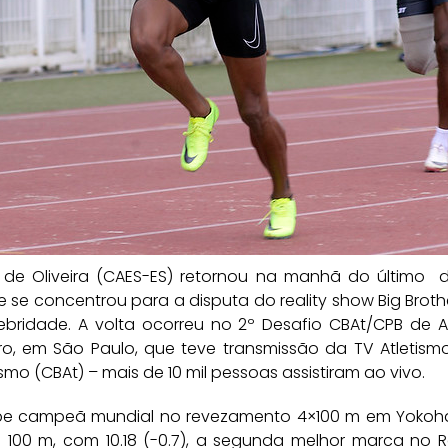
o de Oliveira (CAES-ES) retornou na manhã do último 
e concentrou para a disputa do reality show Big Brothe
ridade. A volta ocorreu no 2º Desafio CBAt/CPB de At
iro, em São Paulo, que teve transmissão da TV Atletis
smo (CBAt) – mais de 10 mil pessoas assistiram ao vivo.
uipe campeã mundial no revezamento 4×100 m em Yokoha
 100 m, com 10.18 (-0.7), a segunda melhor marca no Ra