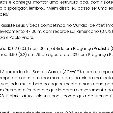
as e consegui montar uma estrutura boa, com fisiot
 disposição”, lembrou. “Além disso, eu posso ser uma e
ões.”
 assiste seus vídeos competindo no Mundial de Atletism
revezamento 4×100 m, com recorde sul-americano (37.72)
uza e Paulo André.
o 10.02 (-0.6) nos 100 m, obtida em Bragança Paulista (
 Correu 9.90 (3.2) em 29 de agosto de 2019, em Bragança
l Aparecido dos Santos Garcia (ACA-SC), com o tempo de 
 temporada com a melhor marca da vida. Ainda mais re
me sentindo muito bem no aquecimento e sabia que pod
em Presidente Prudente e que integrou o revezamento do 
23. Gabriel atuou alguns anos como guia de Jerusa G