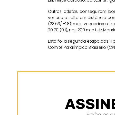
Erik Felipe Cardoso, do SESI-SP, 
Outros atletas conseguiram bon
venceu o salto em distância com 
(23.63/ -1.8); mais vencedores: 
20.70 (0.1), nos 200 m; e Luiz Mau
Esta foi a segunda etapa das 11 
Comitê Paralímpico Brasileiro (CPB
ASSIN
Saiba os p