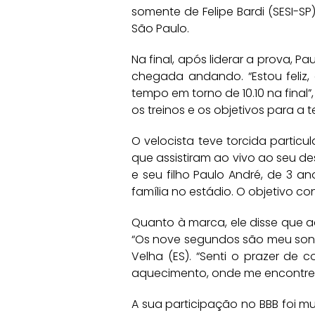
somente de Felipe Bardi (SESI-SP)
São Paulo.
Na final, após liderar a prova, P
chegada andando. “Estou feliz,
tempo em torno de 10.10 na final”
os treinos e os objetivos para a
O velocista teve torcida partic
que assistiram ao vivo ao seu de
e seu filho Paulo André, de 3 an
família no estádio. O objetivo co
Quanto à marca, ele disse que ac
“Os nove segundos são meu sonh
Velha (ES). “Senti o prazer de
aquecimento, onde me encontrei
A sua participação no BBB foi m