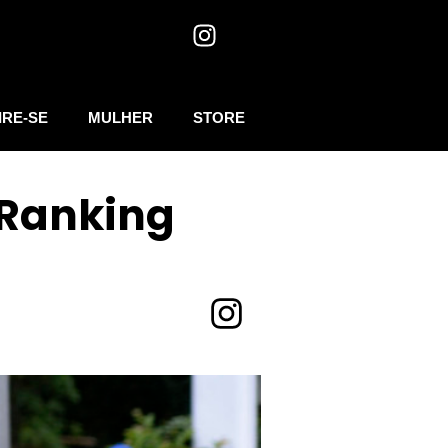
IRE-SE
MULHER
STORE
 Ranking