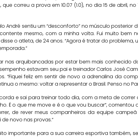
, que correu a prova em 10.07 (1.0), no dia 15 de abril,
aulo André sentiu um “desconforto” no músculo posterior d
 contente mesmo, com a minha volta. Fui muito bem n
, disse o atleta, de 24 anos. “Agora é tratar do problema
 temporada.”
ular nas arquibancadas por estar bem mais conhecido do
sempenho estavam seu pai e treinador Carlos José Camil
os. “Fiquei feliz em sentir de novo a adrenalina da com
ntinua o mesmo: voltar a representar o Brasil. Penso no P
orda e sai para treinar todo dia, com a meta de correr
o. É o que me move e é o que vou buscar”, comentou o a
 correr, de rever meus companheiros da equipe campeã m
 de novo nas provas.”
uito importante para a sua carreira esportiva também, s