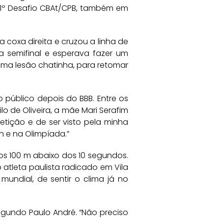
 no 1º Desafio CBAt/CPB, também em
a coxa direita e cruzou a linha de
a semifinal e esperava fazer um
, uma lesão chatinha, para retomar
 público depois do BBB. Entre os
o de Oliveira, a mãe Mari Serafim
petição e de ser visto pela minha
an e na Olimpíada.”
 os 100 m abaixo dos 10 segundos.
tleta paulista radicado em Vila
undial, de sentir o clima já no
egundo Paulo André. “Não preciso