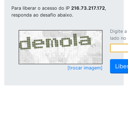
Para liberar o acesso
do IP
216.73.217.172
,
responda ao desafio abaixo.
Digite 
lado no
[trocar imagem]