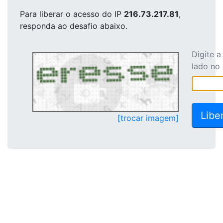
Para liberar o acesso
do IP
216.73.217.81
,
responda ao desafio abaixo.
Digite 
lado no
[trocar imagem]