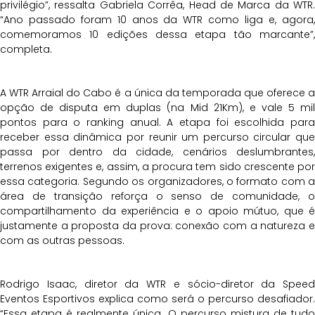
privilégio”, ressalta Gabriela Corrêa, Head de Marca da WTR.
“Ano passado foram 10 anos da WTR como liga e, agora,
comemoramos 10 edições dessa etapa tão marcante”,
completa.
A WTR Arraial do Cabo é a única da temporada que oferece a
opção de disputa em duplas (na Mid 21Km), e vale 5 mil
pontos para o ranking anual. A etapa foi escolhida para
receber essa dinâmica por reunir um percurso circular que
passa por dentro da cidade, cenários deslumbrantes,
terrenos exigentes e, assim, a procura tem sido crescente por
essa categoria. Segundo os organizadores, o formato com a
área de transição reforça o senso de comunidade, o
compartilhamento da experiência e o apoio mútuo, que é
justamente a proposta da prova: conexão com a natureza e
com as outras pessoas.
Rodrigo Isaac, diretor da WTR e sócio-diretor da Speed
Eventos Esportivos explica como será o percurso desafiador.
“Essa etapa é realmente única. O percurso mistura de tudo