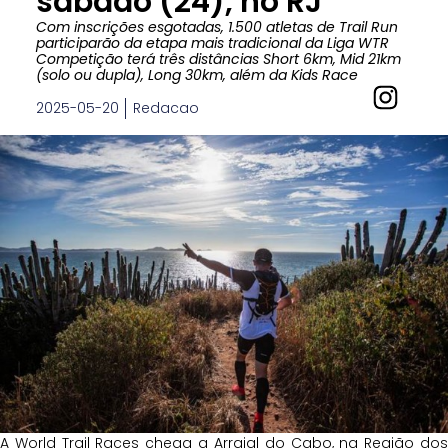
sábado (24), no RJ
Com inscrições esgotadas, 1.500 atletas de Trail Run
participarão da etapa mais tradicional da Liga WTR
Competição terá três distâncias Short 6km, Mid 21km
(solo ou dupla), Long 30km, além da Kids Race
2025-05-20
Redacao
A World Trail Races chega a Arraial do Cabo, na Região dos