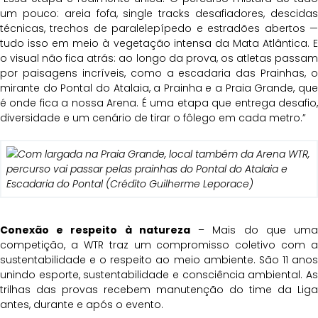
um pouco: areia fofa, single tracks desafiadores, descidas
técnicas, trechos de paralelepípedo e estradões abertos —
tudo isso em meio à vegetação intensa da Mata Atlântica. E
o visual não fica atrás: ao longo da prova, os atletas passam
por paisagens incríveis, como a escadaria das Prainhas, o
mirante do Pontal do Atalaia, a Prainha e a Praia Grande, que
é onde fica a nossa Arena. É uma etapa que entrega desafio,
diversidade e um cenário de tirar o fôlego em cada metro.”
Com largada na Praia Grande, local também da Arena WTR,
percurso vai passar pelas prainhas do Pontal do Atalaia e
Escadaria do Pontal (Crédito Guilherme Leporace)
Conexão e respeito à natureza
– Mais do que um
competição, a WTR traz um compromisso coletivo com a
sustentabilidade e o respeito ao meio ambiente. São 11 anos
unindo esporte, sustentabilidade e consciência ambiental. As
trilhas das provas recebem manutenção do time da Liga
antes, durante e após o evento.