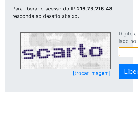
Para liberar o acesso
do IP
216.73.216.48
,
responda ao desafio abaixo.
Digite 
lado no
[trocar imagem]