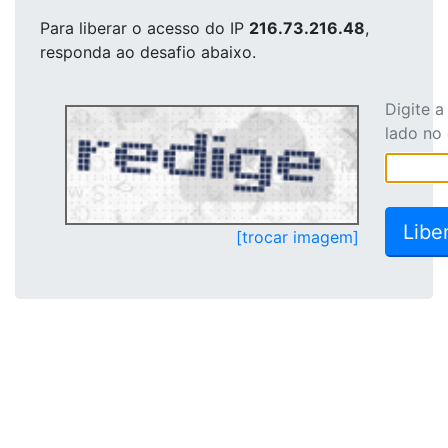
Para liberar o acesso
do IP
216.73.216.48
,
responda ao desafio abaixo.
Digite 
lado no
[trocar imagem]