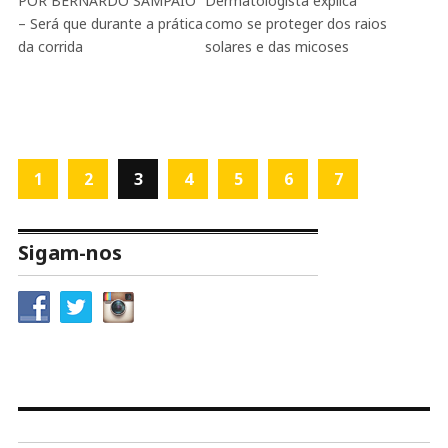
POR BERNARDO SAMPAIO
Dermatologista explica
– Será que durante a prática
como se proteger dos raios
da corrida
solares e das micoses
1
2
3
4
5
6
7
Sigam-nos