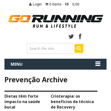
Login
0 items -
R$
0,00
MENU
Prevenção Archive
Dietas têm forte
Crioterapia: os
impacto na saúde
benefícios da técnica
bucal
de Recovery