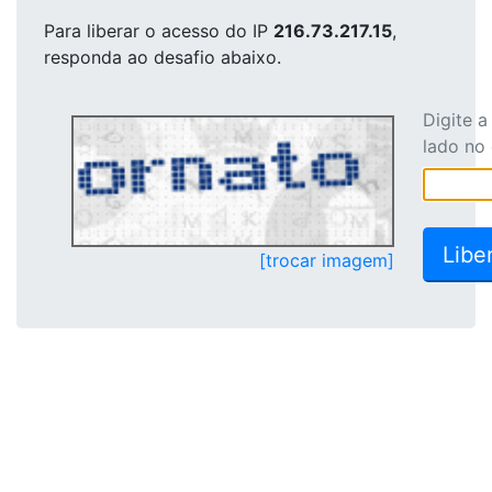
Para liberar o acesso
do IP
216.73.217.15
,
responda ao desafio abaixo.
Digite 
lado no
[trocar imagem]